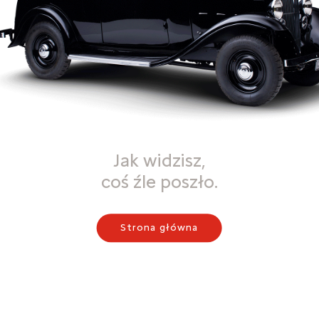
Jak widzisz,
coś źle poszło.
Strona główna