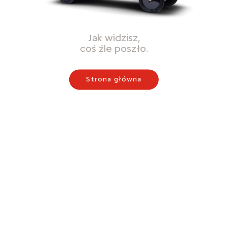
Jak widzisz,
coś źle poszło.
Strona główna