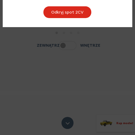
Odkryj spot 2CV
1
2
3
4
ZEWNĄTRZ
WNĘTRZE
Kup model