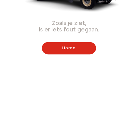
Zoals je ziet,
is er iets fout gegaan.
Home