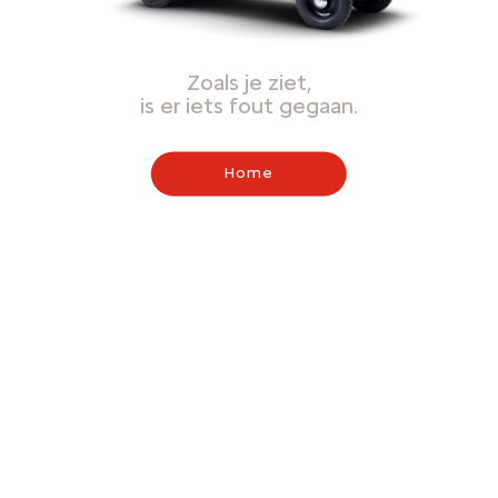
Zoals je ziet,
is er iets fout gegaan.
Home