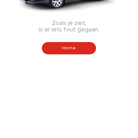
Zoals je ziet,
is er iets fout gegaan.
Home