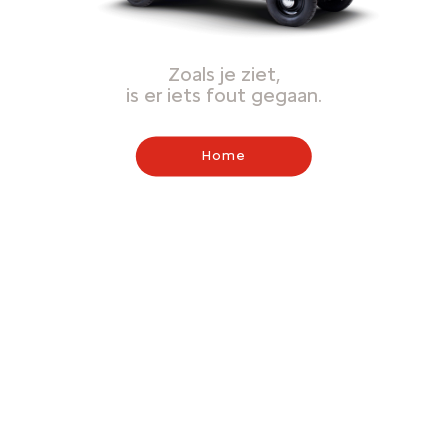
Zoals je ziet,
is er iets fout gegaan.
Home