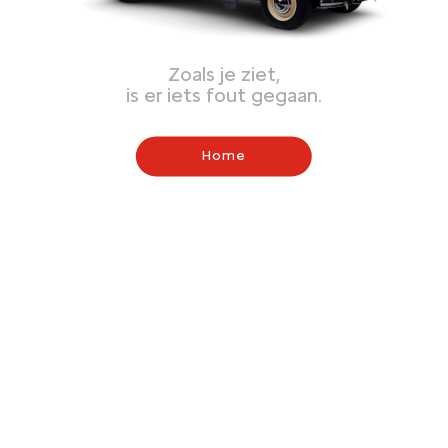
Zoals je ziet,
is er iets fout gegaan.
Home