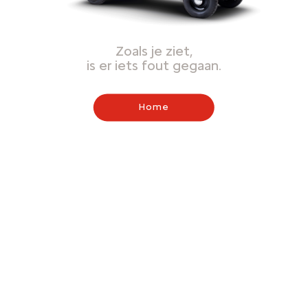
Zoals je ziet,
is er iets fout gegaan.
Home