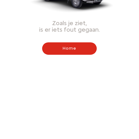
Zoals je ziet,
is er iets fout gegaan.
Home