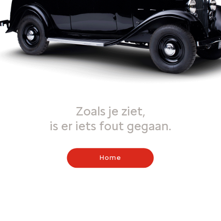
Zoals je ziet,
is er iets fout gegaan.
Home