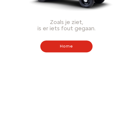
Zoals je ziet,
is er iets fout gegaan.
Home