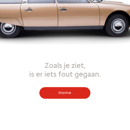
Zoals je ziet,
is er iets fout gegaan.
Home