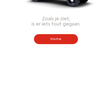
Zoals je ziet,
is er iets fout gegaan.
Home