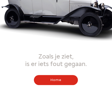
Zoals je ziet,
is er iets fout gegaan.
Home