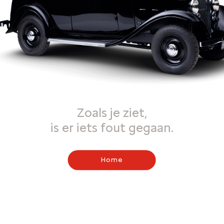
Zoals je ziet,
is er iets fout gegaan.
Home