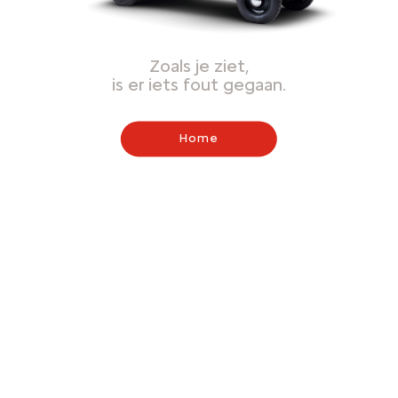
Zoals je ziet,
is er iets fout gegaan.
Home