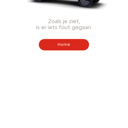
Zoals je ziet,
is er iets fout gegaan.
Home