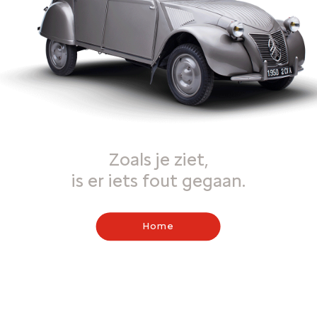
Zoals je ziet,
is er iets fout gegaan.
Home