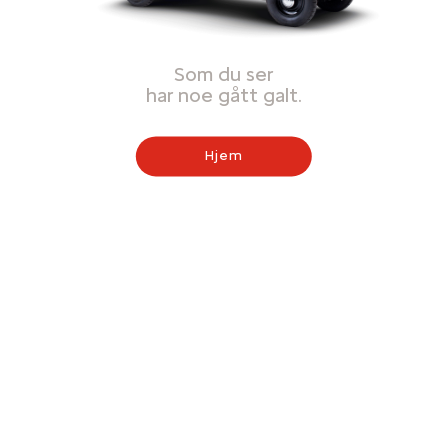
Som du ser
har noe gått galt.
Hjem