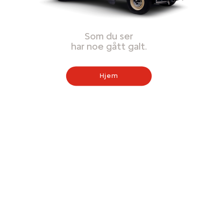
Som du ser
har noe gått galt.
Hjem