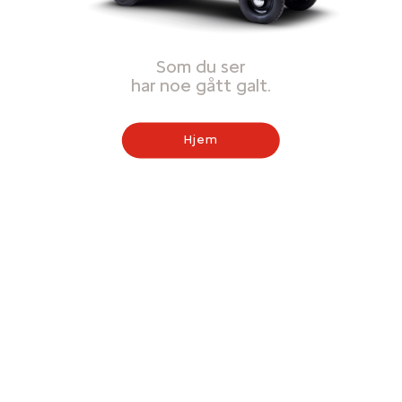
Som du ser
har noe gått galt.
Hjem