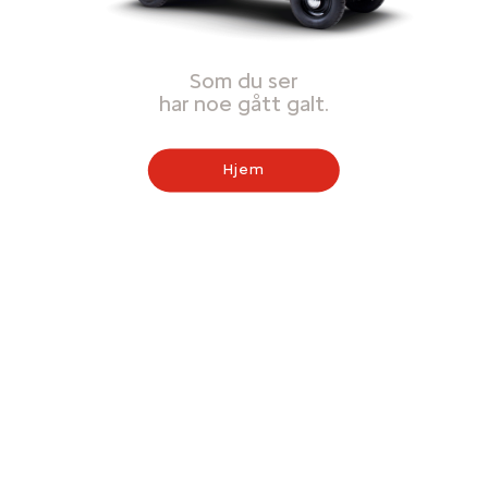
Som du ser
har noe gått galt.
Hjem