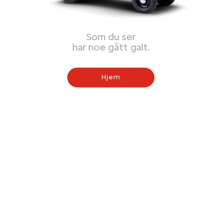
Som du ser
har noe gått galt.
Hjem