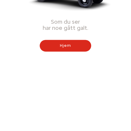
Som du ser
har noe gått galt.
Hjem