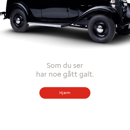
Som du ser
har noe gått galt.
Hjem