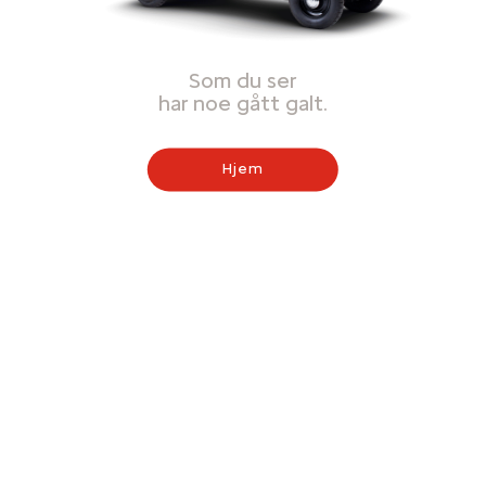
Som du ser
har noe gått galt.
Hjem