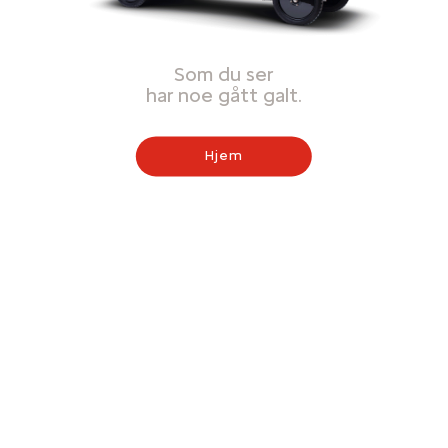
Som du ser
har noe gått galt.
Hjem