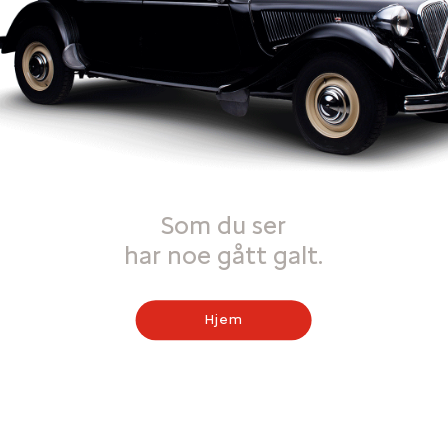
Som du ser
har noe gått galt.
Hjem