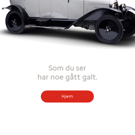
Som du ser
har noe gått galt.
Hjem