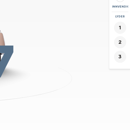
INNVENDIG
ZOOM
LYDER
+
7
-