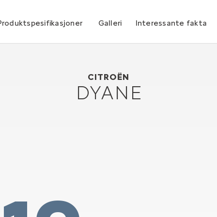
Produktspesifikasjoner
Galleri
Interessante fakta
Citroën Dyane
1967
CITROËN
DYANE