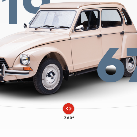
19
6
360°