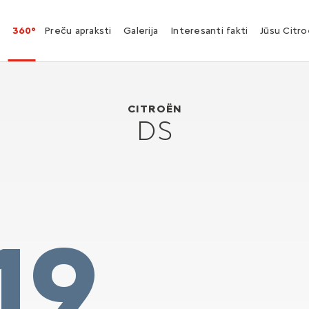
360°
Preču apraksti
Galerija
Interesanti fakti
Jūsu Citr
Citroën DS
1955
CITROËN
DS
19