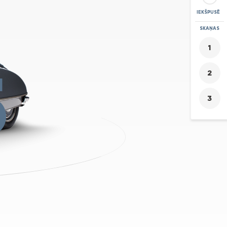
IEKŠPUSĒ
PIETUVINĀT
SKAŅAS
+
5
-