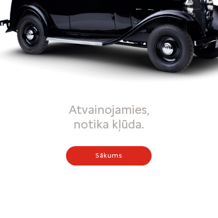
Atvainojamies,
notika kļūda.
Sākums