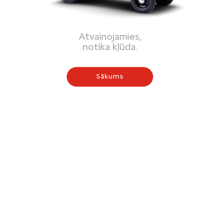
Atvainojamies,
notika kļūda.
Sākums