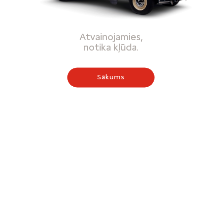
Atvainojamies,
notika kļūda.
Sākums