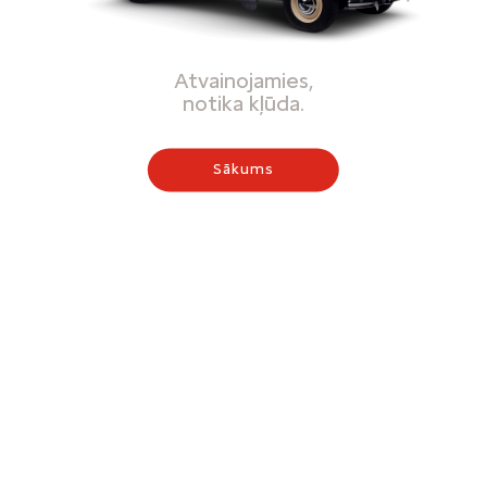
Atvainojamies,
notika kļūda.
Sākums