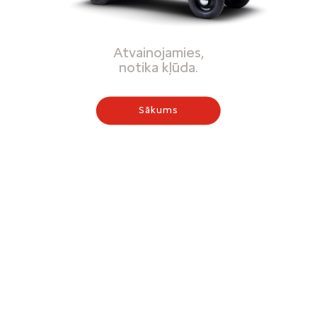
Atvainojamies,
notika kļūda.
Sākums