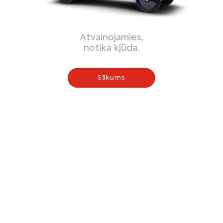
Atvainojamies,
notika kļūda.
Sākums