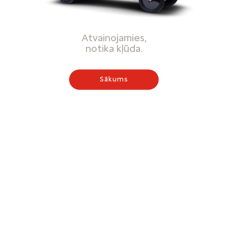
Atvainojamies,
notika kļūda.
Sākums