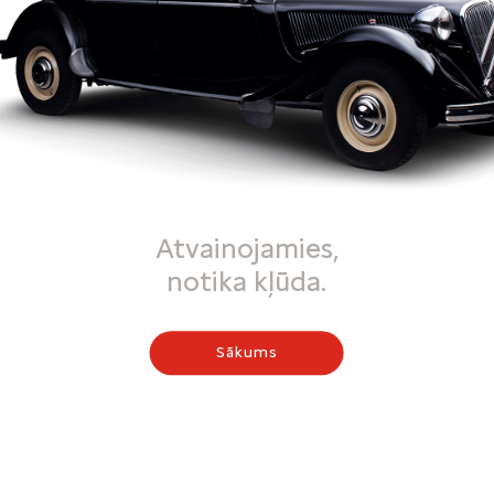
Atvainojamies,
notika kļūda.
Sākums