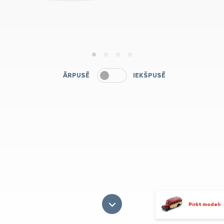
1
2
3
4
ĀRPUSĒ
IEKŠPUSĒ
Pirkt modeli