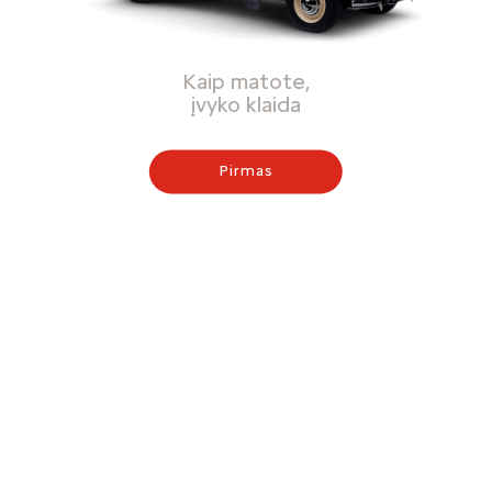
Kaip matote,
įvyko klaida
Pirmas