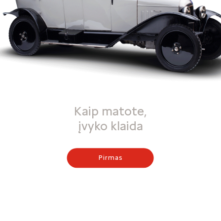
Kaip matote,
įvyko klaida
Pirmas