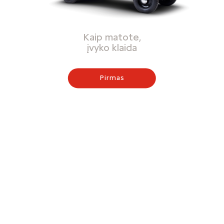
Kaip matote,
įvyko klaida
Pirmas