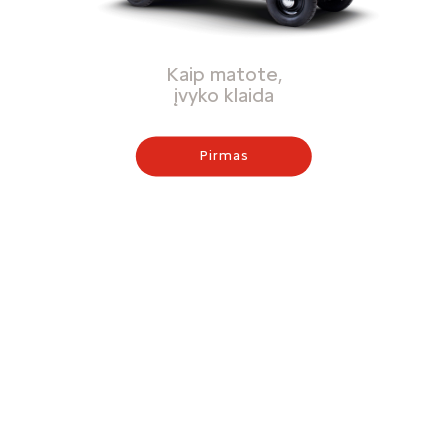
Kaip matote,
įvyko klaida
Pirmas