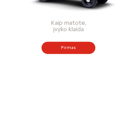
Kaip matote,
įvyko klaida
Pirmas