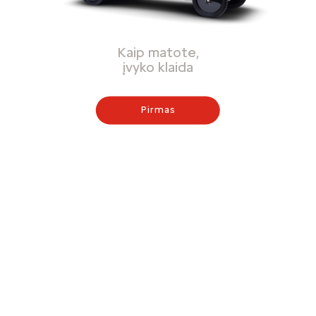
Kaip matote,
įvyko klaida
Pirmas