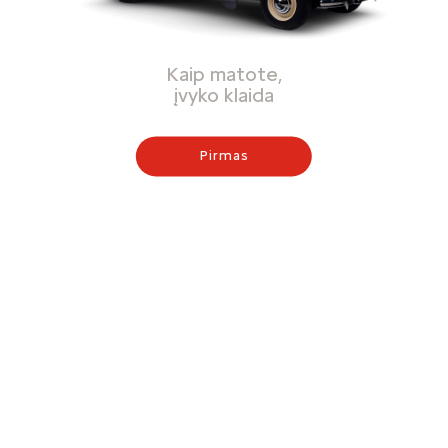
Kaip matote,
įvyko klaida
Pirmas