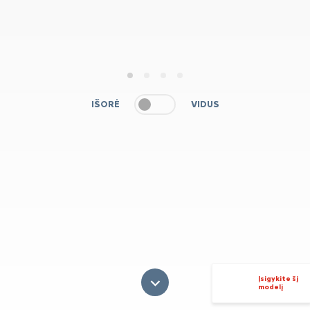
1
2
3
4
IŠORĖ
VIDUS
Įsigykite šį
modelį