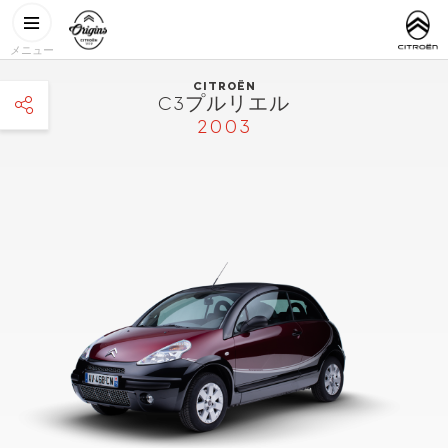
メインコンテンツに移動
CITROËN
http://www.
ORIGINS
メニュー
CITROËN
C3プルリエル
2003
facebook
twitter
pinterest